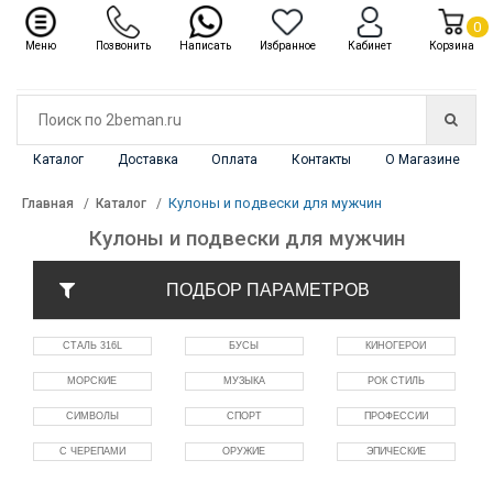
✖
Каталог
0
Меню
Позвонить
Написать
Избранное
Кабинет
Корзина
Каталог
Доставка
Оплата
Контакты
О Магазине
Кулоны и подвески для мужчин
Главная
Каталог
Кулоны и подвески для мужчин
ПОДБОР ПАРАМЕТРОВ
СТАЛЬ 316L
БУСЫ
КИНОГЕРОИ
МОРСКИЕ
МУЗЫКА
РОК СТИЛЬ
СИМВОЛЫ
СПОРТ
ПРОФЕССИИ
С ЧЕРЕПАМИ
ОРУЖИЕ
ЭПИЧЕСКИЕ