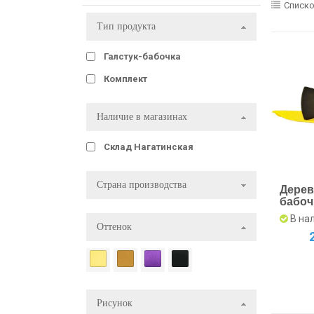
Списк
Тип продукта
Галстук-бабочка
Комплект
Наличие в магазинах
Склад Нагатинская
Страна производства
Дерев
бабоч
ярко-
В на
платк
Оттенок
Рисунок