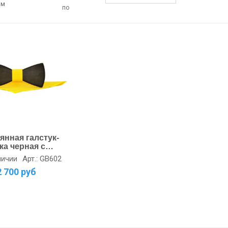
ом
по
янная галстук-
ка черная с
желтым
Арт.: GB602
личии
ом
2 700 руб