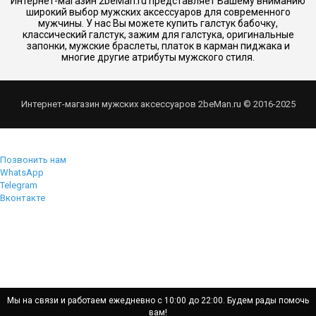
Интернет-магазин 2beMan.ru представляет Вашему вниманию
широкий выбор мужских аксессуаров для современного
мужчины. У нас Вы можете купить галстук бабочку,
классический галстук, зажим для галстука, оригинальные
запонки, мужские браслеты, платок в карман пиджака и
многие другие атрибуты мужского стиля.
Интернет-магазин мужских аксессуаров 2beMan.ru © 2016-2025
Позвонить нам
WhatsApp
Telegram
Вконтакте
Мы на связи и работаем ежедневно с 10:00 до 22:00. Будем рады помочь
Мы на связи и работаем ежедневно с 10:00 до 22:00. Будем рады помочь
вам!
вам!