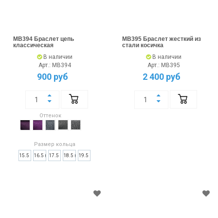
MB394 Браслет цепь
MB395 Браслет жесткий из
классическая
стали косичка
В наличии
В наличии
Арт.: MB394
Арт.: MB395
900 руб
2 400 руб
Оттенок
Размер кольца
15.5 (5)
16.5 (6)
17.5 (7)
18.5 (8)
19.5 (9)
20.5 (10)
21 (11)
21,7 (12)
22.5 (13)
23.5 (14)
1,2 x 8
1,6 x 10
1,2 x 10
1