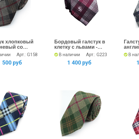
ук хлопковый
Бордовый галстук в
Галст
невый со
клетку с львами -
англи
ыми полосами
Купить
узоро
Арт.: G158
Арт.: G223
личии
В наличии
В на
1 500 руб
1 400 руб