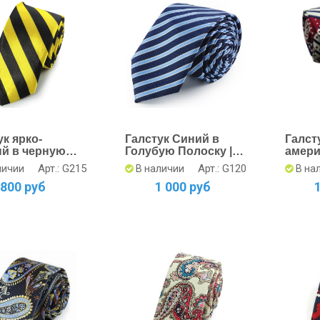
ук ярко-
Галстук Синий в
Галст
й в черную
Голубую Полоску |
амери
ку - Стиль и
Стильный Мужской
стиля 
Арт.: G215
Арт.: G120
личии
В наличии
В на
видуальность
Аксессуар
Темно
800 руб
1 000 руб
Крас