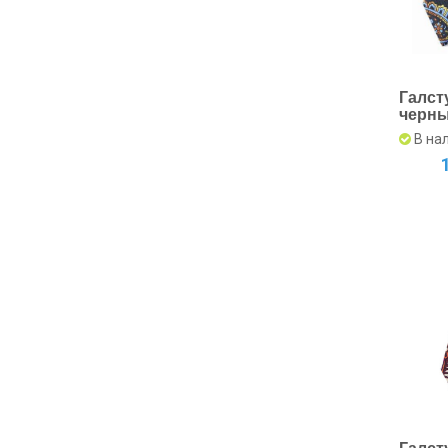
Галст
черны
Изыс
В на
аксес