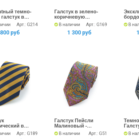
ntный темно-
Галстук в зелено-
Экск
 галстук в
коричневую
бордо
 клетку
шотландскую клетку
клетк
Арт.: G214
Арт.: G169
личии
В наличии
В на
стиль
800 руб
1 300 руб
ук
Галстук Пейсли
Темно
ический в
Малиновый -
Галст
о-Синюю
Широкий Дизайн
Класс
Арт.: G189
Арт.: G51
личии
В наличии
В на
ку
Шири