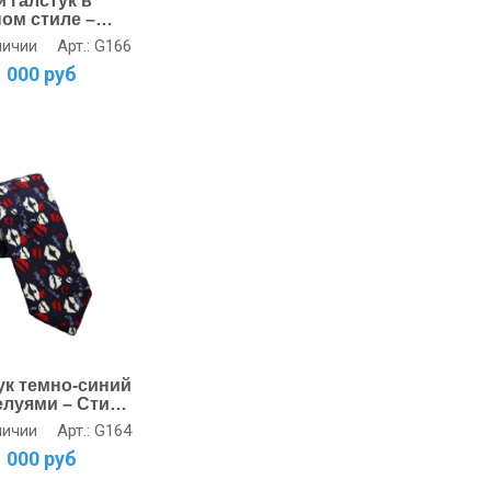
 галстук в
ном стиле –
 и
Арт.: G166
личии
льность
1 000 руб
ук темно-синий
елуями – Стиль
сканность
Арт.: G164
личии
1 000 руб