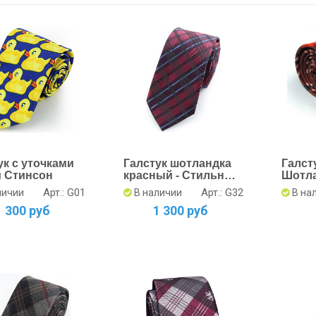
ук с уточками
Галстук шотландка
Галст
 Стинсон
красный - Стильный
Шотл
аксессуар
Клетку
Арт.: G01
Арт.: G32
личии
В наличии
В на
Дизай
1 300 руб
1 300 руб