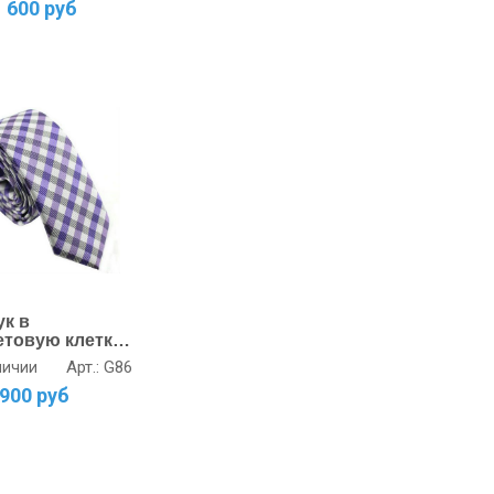
1 600 руб
ук в
товую клетку
гантность в
Арт.: G86
личии
ях
900 руб