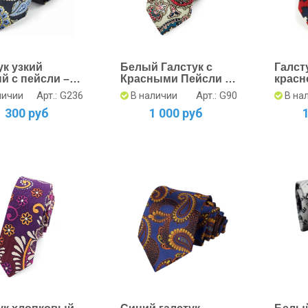
ук узкий
Белый Галстук с
Галст
й с пейсли –
Красными Пейсли –
красн
канный
Гармония Стиля
Идеа
Арт.: G236
Арт.: G90
личии
В наличии
В на
суар
1 300 руб
1 000 руб