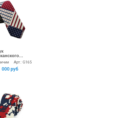
ук
канского
- Хлопок,
Арт.: G165
личии
-синий/
1 000 руб
ный/Белый