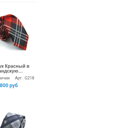
ук Красный в
андскую
 - Узкий
Арт.: G218
личии
н
800 руб