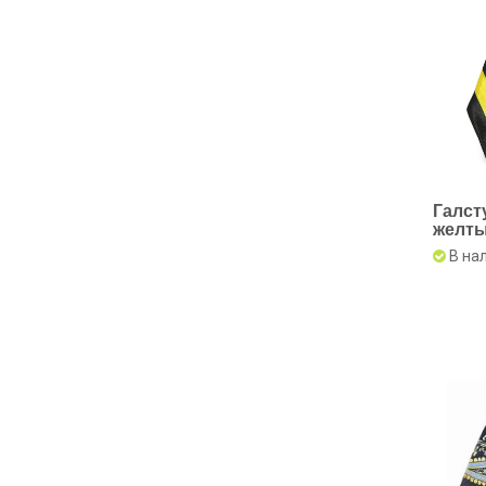
Галст
желты
полос
В на
Инди