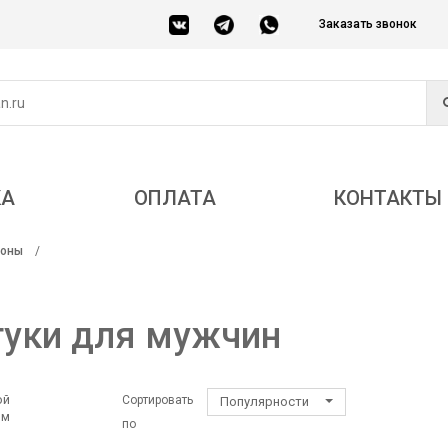
Заказать звонок
КА
ОПЛАТА
КОНТАКТЫ
соны
туки для мужчин
ой
Сортировать
Популярности
ом
по