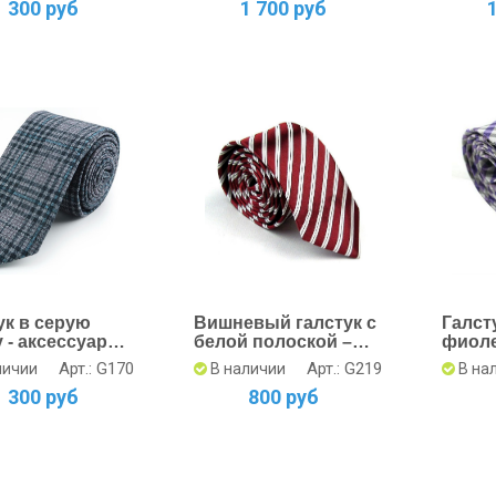
1 300 руб
1 700 руб
ук в серую
Вишневый галстук с
Галст
 - аксессуар
белой полоской –
фиоле
стинных
символ стиля
– эле
Арт.: G170
Арт.: G219
личии
В наличии
В на
елей
детал
1 300 руб
800 руб