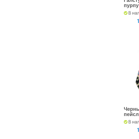
Галст
пурп
Цвето
В на
узкий
Черны
пейсл
униве
В на
стату