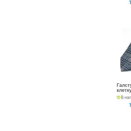
Галст
клетку
для и
В на
ценит