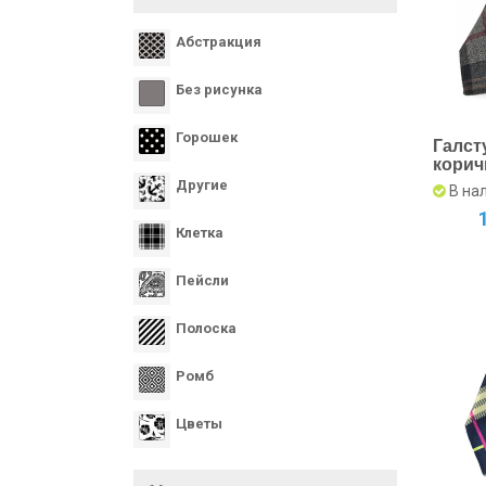
Абстракция
Без рисунка
Горошек
Галст
корич
светл
Другие
В на
Клетка
Пейсли
Полоска
Ромб
Цветы