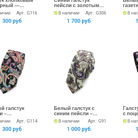
ук хлопковый
Синий галстук
Белый
урный —
пейсли с золотым
газет
чный рисунок,
узором -
стиль
Арт.: G116
Арт.: G306
личии
В наличии
В на
Элегантность
уника
1 300 руб
1 700 руб
й галстук
Белый галстук с
Галст
и –
синим пейсли –
с поц
рсален и
Изысканность и
и Изы
Арт.: G114
Арт.: G91
личии
В наличии
В на
сен
Стиль
1 300 руб
1 000 руб