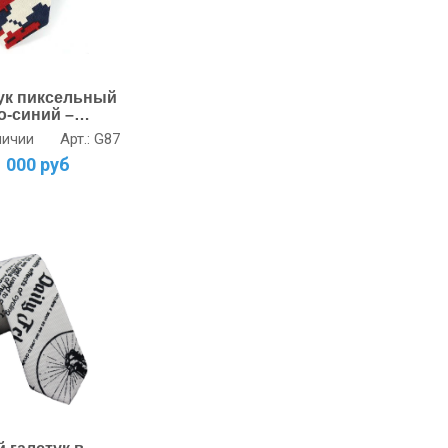
ук пиксельный
о-синий –
льный выбор
Арт.: G87
личии
1 000 руб