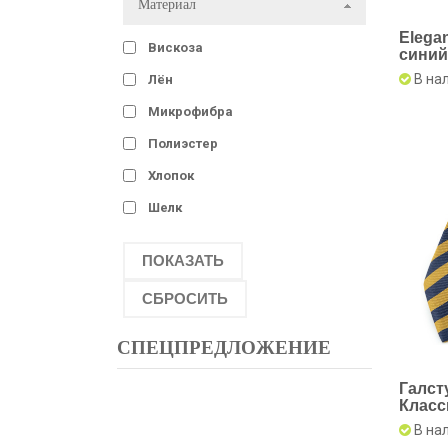
Материал
Еlega
Вискоза
синий
косую
В на
Лён
Микрофибра
Полиэстер
Хлопок
Шелк
СПЕЦПРЕДЛОЖЕНИЕ
Галст
Класс
Желт
В на
Полос