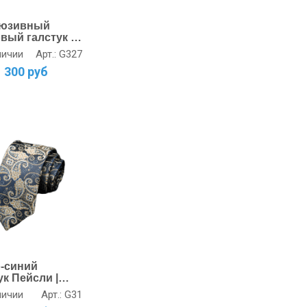
люзивный
вый галстук в
у | Мужской
Арт.: G327
личии
1 300 руб
-синий
ук Пейсли |
ическая
Арт.: G31
личии
на