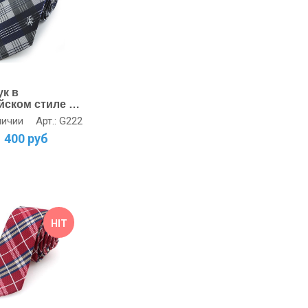
ук в
йском стиле с
м львов
Арт.: G222
личии
1 400 руб
HIT