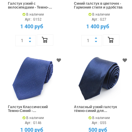
Галстук узкий с
Синий галстук в цветочек -
велосипедами - Темно-
Гармония стиля и удобства
синий
В наличии
В наличии
Арт.: G152
Арт.: G27
1 400 руб
1 400 руб
Галстук Классический
Атласный узкий галстук
Темно-Синий -
тёмно-синий для
Непревзойденный Стиль
элегантных образов
В наличии
В наличии
Арт.: G146
Арт.: G55
1 000 руб
500 руб