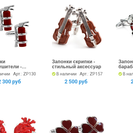
ки
Запонки скрипки -
Запон
ушители -
стильный аксессуар
бара
ьные
устан
Арт.: ZP130
Арт.: ZP157
личии
В наличии
В на
суары для
2 300 руб
2 500 руб
ин