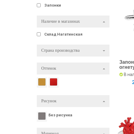
Запонки
Наличие в магазинах
Склад Нагатинская
Страна производства
Запон
огнет
Оттенок
стил
В на
аксес
мужч
Рисунок
Без рисунка
Материал