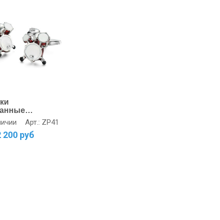
ки
банные
овки
Арт.: ZP41
личии
2 200 руб