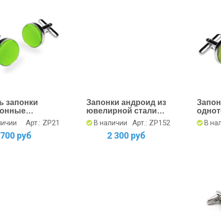
ь запонки
Запонки андроид из
Запон
тонные
ювелирной стали
одно
ные 15 мм х 15
316L с покрытием
боло
Арт.: ZP21
Арт.: ZP152
личии
В наличии
В на
эмалью
700 руб
2 300 руб