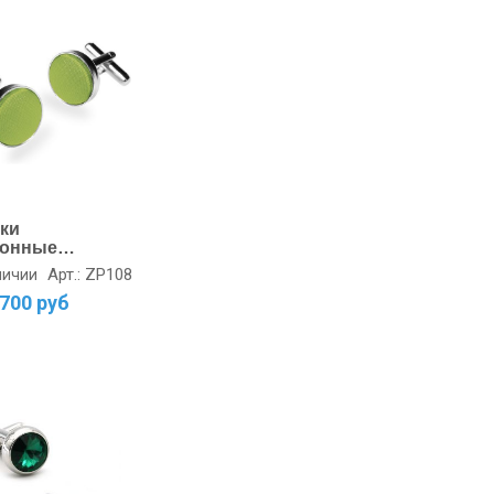
ки
тонные
тные
Арт.: ZP108
личии
700 руб