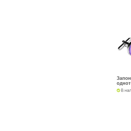
Запон
одно
лило
В на