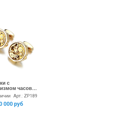
ки с
измом часов
мигранные
Арт.: ZP189
личии
ые
0 000 руб