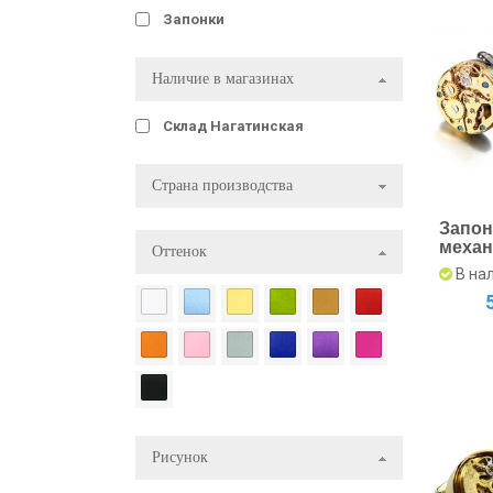
Запонки
Наличие в магазинах
Склад Нагатинская
Страна производства
Запон
меха
Оттенок
золо
В на
Рисунок