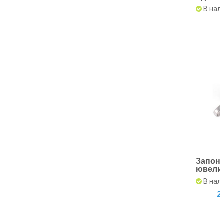
песо
В на
Запон
ювели
В на