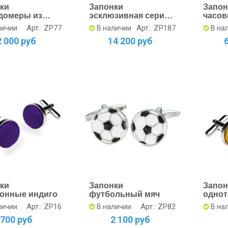
ки
Запонки
Запон
домеры из
эсклюзивная серия
часо
рной стали
с часовым
механ
Арт.: ZP77
Арт.: ZP187
личии
В наличии
В на
механизмом
2 000 руб
14 200 руб
золотые в стальном
обрамлении
ки
Запонки
Запон
онные индиго
футбольный мяч
однот
желт
Арт.: ZP16
Арт.: ZP82
личии
В наличии
В на
700 руб
2 100 руб