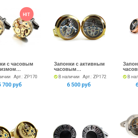
HIT
ки с часовым
Запонки с активным
Запон
низмом
часовым
часо
тые
механизмом с
меха
Арт.: ZP170
Арт.: ZP172
личии
В наличии
В на
карбоном золотые
розов
5 700 руб
6 500 руб