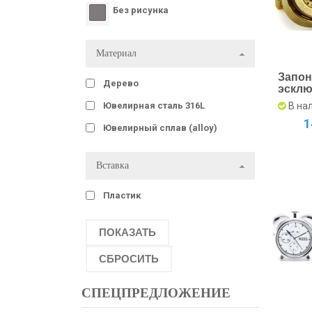
Без рисунка
Материал
Запон
Дерево
эсклю
с час
Ювелирная сталь 316L
В на
меха
1
золо
Ювелирный сплав (alloy)
Вставка
Пластик
СПЕЦПРЕДЛОЖЕНИЕ