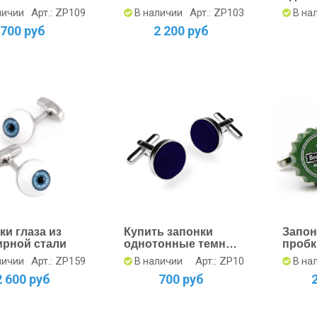
чные
геральдической
боло
Арт.: ZP109
Арт.: ZP103
личии
В наличии
В на
лилией
700 руб
2 200 руб
ки глаза из
Купить запонки
Запон
рной стали
однотонные темно-
пробк
синие | Интернет-
ювели
Арт.: ZP159
Арт.: ZP10
личии
В наличии
В на
магазин
2 600 руб
700 руб