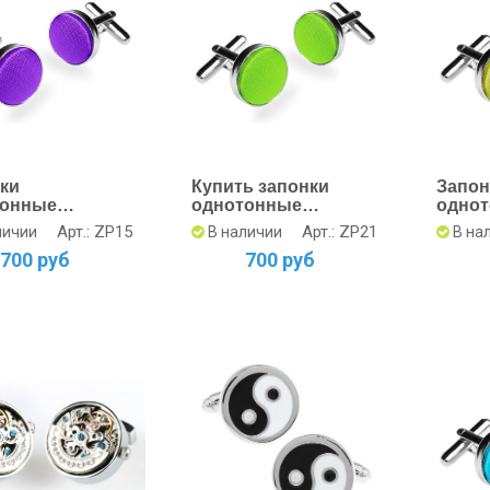
ки
Купить запонки
Запон
тонные
однотонные
однот
товые -
салатные 15 мм х 15
Арт.: ZP15
Арт.: ZP21
личии
В наличии
В на
ь онлайн
мм
700 руб
700 руб