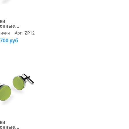
ки
тонные
арин - купить
Арт.: ZP12
личии
700 руб
ки
тонные