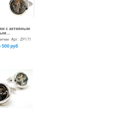
ки с активным
вым
измом с
Арт.: ZP171
личии
ном стальные
6 500 руб