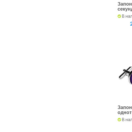
Запон
секун
ювели
В на
316L
Запон
однот
В на