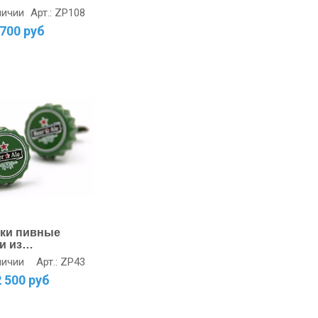
тные
Арт.: ZP108
личии
700 руб
ки пивные
и из
рной стали
Арт.: ZP43
личии
2 500 руб