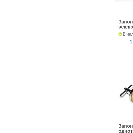
Запон
эсклю
с час
В на
меха
1
стал
Запон
одно