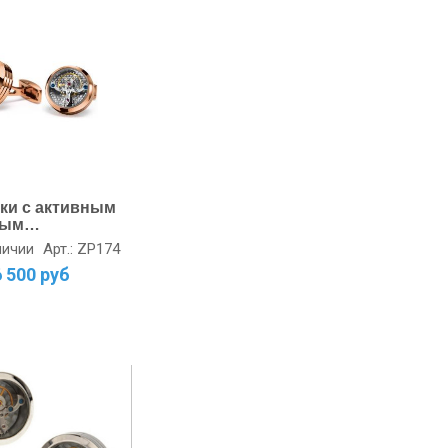
ки с активным
вым
низмом
Арт.: ZP174
личии
ое золото
6 500 руб