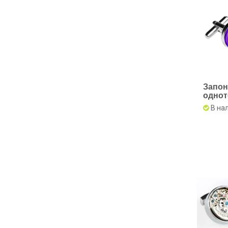
Запон
одно
фиоле
В на
купит