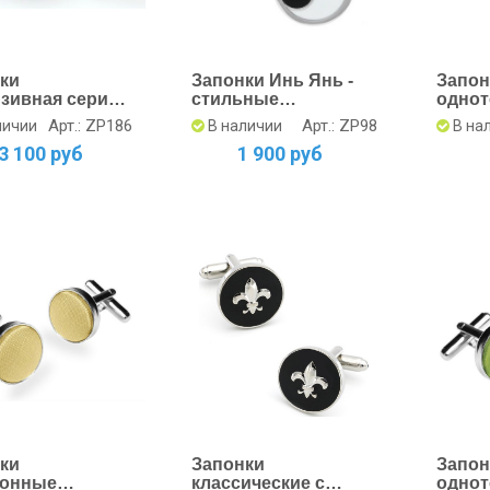
ки
Запонки Инь Янь -
Запон
зивная серия
стильные
одно
овым
аксессуары для
аквам
Арт.: ZP186
Арт.: ZP98
личии
В наличии
В на
низмом
мужчин
3 100 руб
1 900 руб
ьные
ки
Запонки
Запон
тонные
классические с
одно