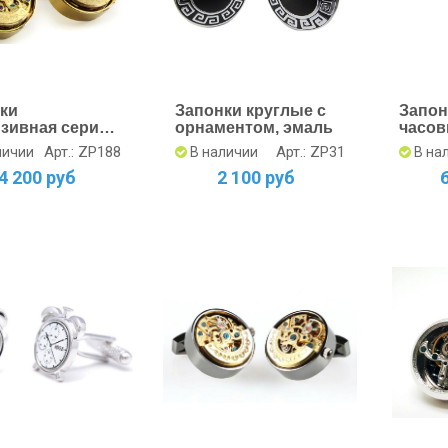
ки
Запонки круглые с
Запон
зивная серия
орнаментом, эмаль
часо
овым
механ
Арт.: ZP188
Арт.: ZP31
личии
В наличии
В на
низмом
карбо
4 200 руб
2 100 руб
тые