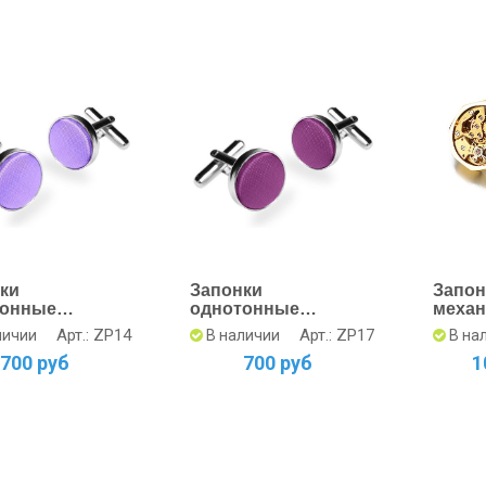
ки
Запонки
Запон
тонные
однотонные
механ
вые
фиалковые - купить
вось
Арт.: ZP14
Арт.: ZP17
личии
В наличии
В на
в интернет-магазине
золот
700 руб
700 руб
1