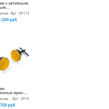
ки с активным
вым
измом сталь
Арт.: ZP173
личии
6 200 руб
ки
онные ярко-
ые
Арт.: ZP19
личии
700 руб