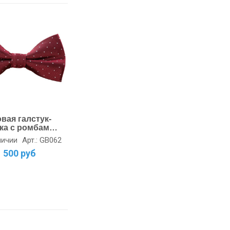
вая галстук-
ка с ромбами -
ьный акцент
Арт.: GB062
личии
1 500 руб