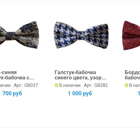
-синяя
Галстук-бабочка
Бордо
ук-бабочка с
синего цвета, узор
бабоч
графией -
гусиные лапки
Идеал
Арт.: GB037
Арт.: GB282
личии
В наличии
В на
ь сейчас
1 700 руб
1 000 руб