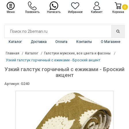
✖
Каталог
0
Меню
Позвонить
Написать
Избранное
Кабинет
Корзина
Каталог
Доставка
Оплата
Контакты
О Магазине
Главная
Каталог
Галстуки мужские, все цвета и фасоны
Узкий галстук горчичный с ежиками - Броский акцент
Узкий галстук горчичный с ежиками - Броский
акцент
Артикул: G240