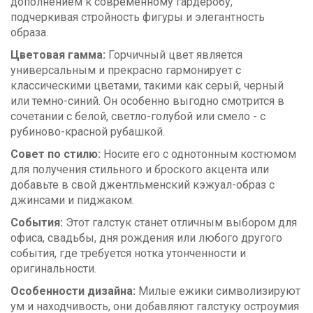
дополнением к современному гардеробу,
подчеркивая стройность фигуры и элегантность
образа.
Цветовая гамма:
Горчичный цвет является
универсальным и прекрасно гармонирует с
классическими цветами, такими как серый, черный
или темно-синий. Он особенно выгодно смотрится в
сочетании с белой, светло-голубой или смело - с
рубиново-красной рубашкой.
Совет по стилю:
Носите его с однотонным костюмом
для получения стильного и броского акцента или
добавьте в свой джентльменский кэжуал-образ с
джинсами и пиджаком.
События:
Этот галстук станет отличным выбором для
офиса, свадьбы, дня рождения или любого другого
события, где требуется нотка утонченности и
оригинальности.
Особенности дизайна:
Милые ежики символизируют
ум и находчивость, они добавляют галстуку остроумия