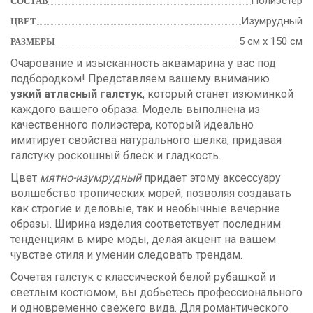
Полиэстер
СОСТАВ
Изумрудный
ЦВЕТ
5 см х 150 см
РАЗМЕРЫ
Очарование и изысканность аквамарина у вас под
подбородком! Представляем вашему вниманию
узкий атласный галстук
, который станет изюминкой
каждого вашего образа. Модель выполнена из
качественного полиэстера, который идеально
имитирует свойства натурального шелка, придавая
галстуку роскошный блеск и гладкость.
Цвет
мятно-изумрудный
придает этому аксессуару
волшебство тропических морей, позволяя создавать
как строгие и деловые, так и необычные вечерние
образы. Ширина изделия соответствует последним
тенденциям в мире моды, делая акцент на вашем
чувстве стиля и умении следовать трендам.
Сочетая галстук с классической белой рубашкой и
светлым костюмом, вы добьетесь профессионального
и одновременно свежего вида. Для романтического