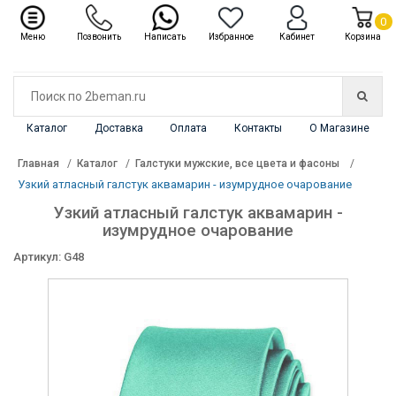
✖
Каталог
0
Меню
Позвонить
Написать
Избранное
Кабинет
Корзина
Каталог
Доставка
Оплата
Контакты
О Магазине
Главная
Каталог
Галстуки мужские, все цвета и фасоны
Узкий атласный галстук аквамарин - изумрудное очарование
Узкий атласный галстук аквамарин -
изумрудное очарование
Артикул: G48