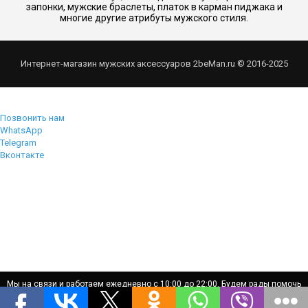
запонки, мужские браслеты, платок в карман пиджака и
многие другие атрибуты мужского стиля.
Интернет-магазин мужских аксессуаров 2beMan.ru © 2016-2025
Позвонить нам
WhatsApp
Telegram
Вконтакте
Мы на связи и работаем ежедневно с 10:00 до 22:00. Будем рады помочь
Мы на связи и работаем ежедневно с 10:00 до 22:00. Будем рады помочь
вам!
вам!