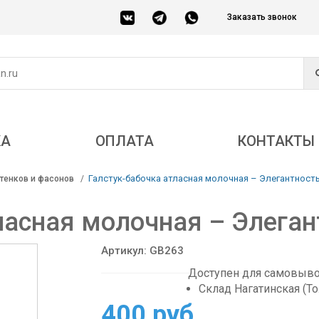
Заказать звонок
КА
ОПЛАТА
КОНТАКТЫ
Галстук-бабочка атласная молочная – Элегантност
тенков и фасонов
ласная молочная – Элега
Артикул: GB263
Доступен для самовывоз
Склад Нагатинская (Т
400 руб