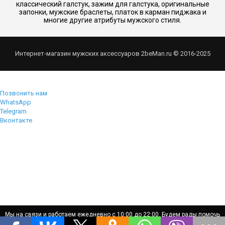
классический галстук, зажим для галстука, оригинальные
запонки, мужские браслеты, платок в карман пиджака и
многие другие атрибуты мужского стиля.
Интернет-магазин мужских аксессуаров 2beMan.ru © 2016-2025
Позвонить нам
WhatsApp
Telegram
Вконтакте
Мы на связи и работаем ежедневно с 10:00 до 22:00. Будем рады помочь
Мы на связи и работаем ежедневно с 10:00 до 22:00. Будем рады помочь
вам!
вам!