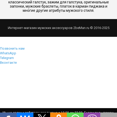
классический галстук, зажим для галстука, оригинальные
запонки, мужские браслеты, платок в карман пиджака и
многие другие атрибуты мужского стиля.
Интернет-магазин мужских аксессуаров 2beMan.ru © 2016-2025
Позвонить нам
WhatsApp
Telegram
Вконтакте
Мы на связи и работаем ежедневно с 10:00 до 22:00. Будем рады помочь
Мы на связи и работаем ежедневно с 10:00 до 22:00. Будем рады помочь