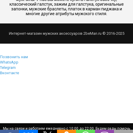
классический галстук, зажим для галстука, оригинальные
запонки, мужские браслеты, платок в карман пиджака и
многие другие атрибуты мужского стиля.
Интернет-магазин мужских аксессуаров 2beMan.ru © 2016-2025
Позвонить нам
WhatsApp
Telegram
Вконтакте
Мы на связи и работаем ежедневно с 10:00 до 22:00. Будем рады помочь
Мы на связи и работаем ежедневно с 10:00 до 22:00. Будем рады помочь