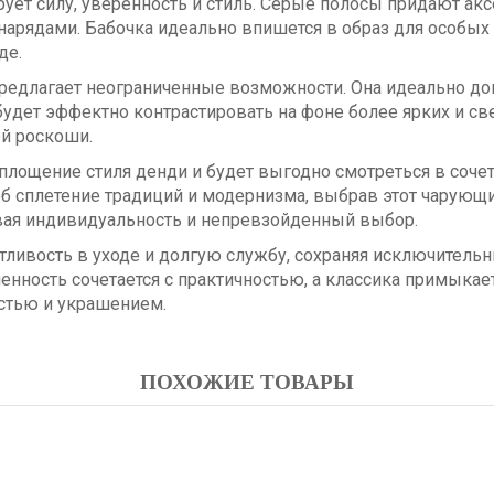
ует силу, уверенность и стиль. Серые полосы придают акс
арядами. Бабочка идеально впишется в образ для особых
де.
редлагает неограниченные возможности. Она идеально до
 будет эффектно контрастировать на фоне более ярких и св
ой роскоши.
оплощение стиля денди и будет выгодно смотреться в соче
 сплетение традиций и модернизма, выбрав этот чарующи
ивая индивидуальность и непревзойденный выбор.
ливость в уходе и долгую службу, сохраняя исключительны
ченность сочетается с практичностью, а классика примыка
остью и украшением.
ПОХОЖИЕ ТОВАРЫ