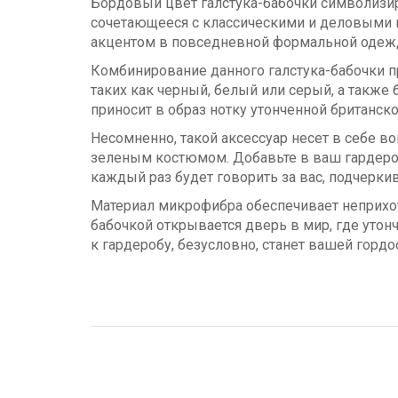
Бордовый цвет галстука-бабочки символизир
сочетающееся с классическими и деловыми н
акцентом в повседневной формальной одеж
Комбинирование данного галстука-бабочки п
таких как черный, белый или серый, а также
приносит в образ нотку утонченной британск
Несомненно, такой аксессуар несет в себе в
зеленым костюмом. Добавьте в ваш гардероб
каждый раз будет говорить за вас, подчерк
Материал микрофибра обеспечивает неприхот
бабочкой открывается дверь в мир, где утон
к гардеробу, безусловно, станет вашей горд