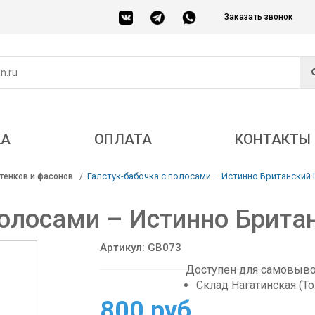
Заказать звонок
КА
ОПЛАТА
КОНТАКТЫ
Галстук-бабочка с полосами – Истинно Британский
тенков и фасонов
полосами – Истинно Брита
Артикул: GB073
Доступен для самовывоз
Склад Нагатинская (Т
800 руб