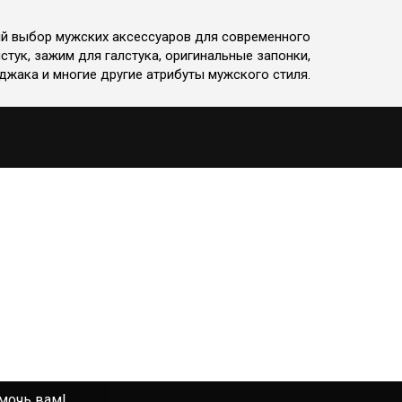
ий выбор мужских аксессуаров для современного
стук, зажим для галстука, оригинальные запонки,
джака и многие другие атрибуты мужского стиля.
омочь вам!
омочь вам!