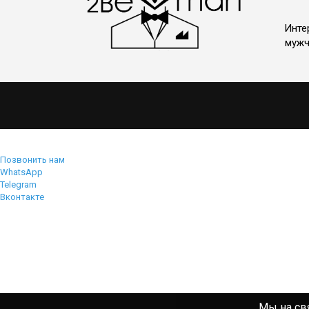
Инте
мужч
Позвонить нам
WhatsApp
Telegram
Вконтакте
Мы на свя
Мы на свя