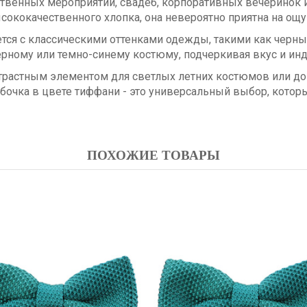
твенных мероприятий, свадеб, корпоративных вечеринок и
ококачественного хлопка, она невероятно приятна на ощу
тся с классическими оттенками одежды, такими как черный
рному или темно-синему костюму, подчеркивая вкус и ин
нтрастным элементом для светлых летних костюмов или доп
абочка в цвете тиффани - это универсальный выбор, которы
ПОХОЖИЕ ТОВАРЫ