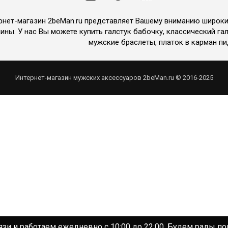
рнет-магазин 2beMan.ru представляет Вашему вниманию широк
ины. У нас Вы можете купить галстук бабочку, классический гал
мужские браслеты, платок в карман пи
Интернет-магазин мужских аксессуаров 2beMan.ru © 2016-2025
зи и работаем ежедневно с 10:00 до 22:00. Будем рады п
зи и работаем ежедневно с 10:00 до 22:00. Будем рады п