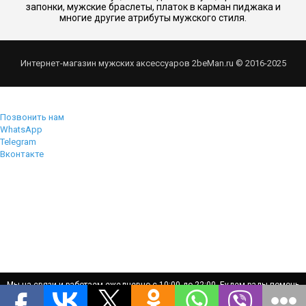
запонки, мужские браслеты, платок в карман пиджака и
многие другие атрибуты мужского стиля.
Интернет-магазин мужских аксессуаров 2beMan.ru © 2016-2025
Позвонить нам
WhatsApp
Telegram
Вконтакте
Мы на связи и работаем ежедневно с 10:00 до 22:00. Будем рады помочь
Мы на связи и работаем ежедневно с 10:00 до 22:00. Будем рады помочь
вам!
вам!