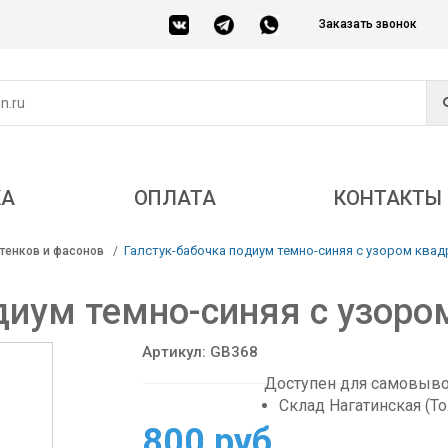
Заказать звонок
КА
ОПЛАТА
КОНТАКТЫ
Галстук-бабочка подиум темно-синяя с узором ква
тенков и фасонов
диум темно-синяя с узор
Артикул: GB368
Доступен для самовывоз
Склад Нагатинская (Т
800 руб