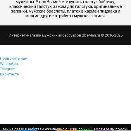
мужчины. У нас Вы можете купить галстук бабочку,
классический галстук, зажим для галстука, оригинальные
запонки, мужские браслеты, платок в карман пиджака и
многие другие атрибуты мужского стиля.
Интернет-магазин мужских аксессуаров 2beMan.ru © 2016-2025
Позвонить нам
WhatsApp
Telegram
Вконтакте
Мы на связи и работаем ежедневно с 10:00 до 22:00. Будем рады помочь
Мы на связи и работаем ежедневно с 10:00 до 22:00. Будем рады помочь