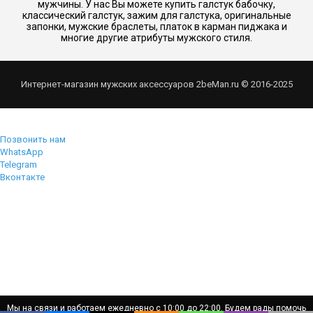
мужчины. У нас Вы можете купить галстук бабочку,
классический галстук, зажим для галстука, оригинальные
запонки, мужские браслеты, платок в карман пиджака и
многие другие атрибуты мужского стиля.
Интернет-магазин мужских аксессуаров 2beMan.ru © 2016-2025
Позвонить нам
WhatsApp
Telegram
Вконтакте
Мы на связи и работаем ежедневно с 10:00 до 22:00. Будем рады помочь
Мы на связи и работаем ежедневно с 10:00 до 22:00. Будем рады помочь