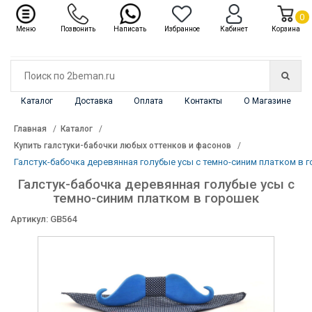
✖
Каталог
0
Меню
Позвонить
Написать
Избранное
Кабинет
Корзина
Каталог
Доставка
Оплата
Контакты
О Магазине
Главная
Каталог
Купить галстуки-бабочки любых оттенков и фасонов
Галстук-бабочка деревянная голубые усы с темно-синим платком в 
Галстук-бабочка деревянная голубые усы с
темно-синим платком в горошек
Артикул: GB564