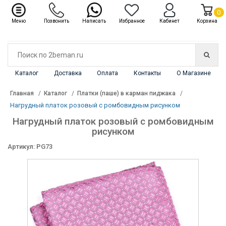
✖
Каталог
0
Меню
Позвонить
Написать
Избранное
Кабинет
Корзина
Каталог
Доставка
Оплата
Контакты
О Магазине
Главная
Каталог
Платки (паше) в карман пиджака
Нагрудный платок розовый с ромбовидным рисунком
Нагрудный платок розовый с ромбовидным
рисунком
Артикул: PG73