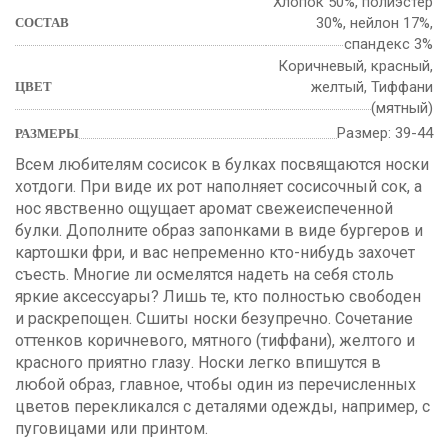
Хлопок 50%, полиэстер
30%, нейлон 17%,
СОСТАВ
спандекс 3%
Коричневый, красный,
желтый, Тиффани
ЦВЕТ
(мятный)
Размер: 39-44
РАЗМЕРЫ
Всем любителям сосисок в булках посвящаются носки
хотдоги. При виде их рот наполняет сосисочный сок, а
нос явственно ощущает аромат свежеиспеченной
булки. Дополните образ запонками в виде бургеров и
картошки фри, и вас непременно кто-нибудь захочет
съесть. Многие ли осмелятся надеть на себя столь
яркие аксессуары? Лишь те, кто полностью свободен
и раскрепощен. Сшиты носки безупречно. Сочетание
оттенков коричневого, мятного (тиффани), желтого и
красного приятно глазу. Носки легко впишутся в
любой образ, главное, чтобы один из перечисленных
цветов перекликался с деталями одежды, например, с
пуговицами или принтом.