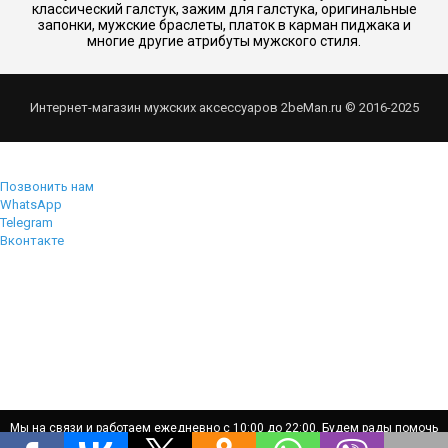
классический галстук, зажим для галстука, оригинальные
запонки, мужские браслеты, платок в карман пиджака и
многие другие атрибуты мужского стиля.
Интернет-магазин мужских аксессуаров 2beMan.ru © 2016-2025
Позвонить нам
WhatsApp
Telegram
Вконтакте
Мы на связи и работаем ежедневно с 10:00 до 22:00. Будем рады помочь
Мы на связи и работаем ежедневно с 10:00 до 22:00. Будем рады помочь
вам!
вам!