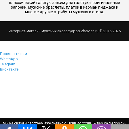
классический галстук, зажим для галстука, оригинальные
запонки, мужские браслеты, платок в карман пиджака и
многие другие атрибуты мужского стиля.
Интернет-магазин мужских аксессуаров 2beMan.ru © 2016-2025
Позвонить нам
WhatsApp
Telegram
Вконтакте
Мы на связи и работаем ежедневно с 10:00 до 22:00. Будем рады помочь
Мы на связи и работаем ежедневно с 10:00 до 22:00. Будем рады помочь
вам!
вам!