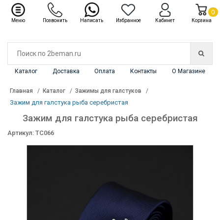
✖
Каталог
0
Меню
Позвонить
Написать
Избранное
Кабинет
Корзина
Каталог
Доставка
Оплата
Контакты
О Магазине
Главная
Каталог
Зажимы для галстуков
Зажим для галстука рыба серебристая
Зажим для галстука рыба серебристая
Артикул: TC066