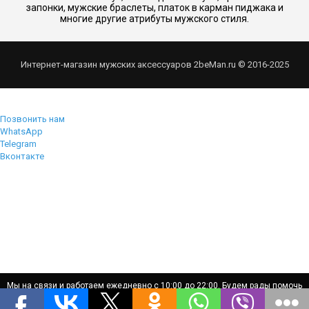
запонки, мужские браслеты, платок в карман пиджака и
многие другие атрибуты мужского стиля.
Интернет-магазин мужских аксессуаров 2beMan.ru © 2016-2025
Позвонить нам
WhatsApp
Telegram
Вконтакте
Мы на связи и работаем ежедневно с 10:00 до 22:00. Будем рады помочь
Мы на связи и работаем ежедневно с 10:00 до 22:00. Будем рады помочь
вам!
вам!