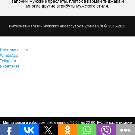
запонки, мужские браслеты, платок в карман пиджака и
многие другие атрибуты мужского стиля.
Интернет-магазин мужских аксессуаров 2beMan.ru © 2016-2025
Позвонить нам
WhatsApp
Telegram
Вконтакте
Мы на связи и работаем ежедневно с 10:00 до 22:00. Будем рады помочь
Мы на связи и работаем ежедневно с 10:00 до 22:00. Будем рады помочь
вам!
вам!