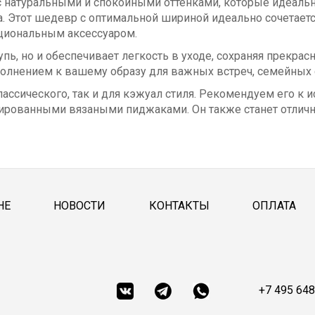
ка с натуральными и спокойными оттенками, которые идеал
 Этот шедевр с оптимальной шириной идеально сочетается
циональным аксессуаром.
упь, но и обеспечивает легкость в уходе, сохраняя прекр
ополнением к вашему образу для важных встреч, семейных
 классического, так и для кэжуал стиля. Рекомендуем его 
турированными вязаными пиджаками. Он также станет отли
НЕ
НОВОСТИ
КОНТАКТЫ
ОПЛАТА
+7 495 648