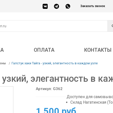
Заказать звонок
КА
ОПЛАТА
КОНТАКТЫ
Галстук хаки Тайга - узкий, элегантность в каждом узле
соны
- узкий, элегантность в к
Артикул: G362
Доступен для самовывоз
Склад Нагатинская (Т
1 500 руб