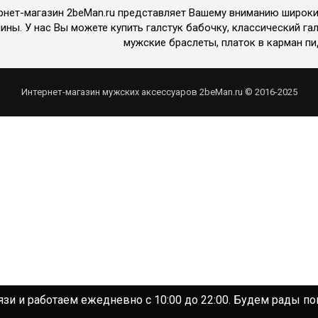
рнет-магазин 2beMan.ru представляет Вашему вниманию широк
ины. У нас Вы можете купить галстук бабочку, классический гал
мужские браслеты, платок в карман пи
Интернет-магазин мужских аксессуаров 2beMan.ru © 2016-2025
зи и работаем ежедневно с 10:00 до 22:00. Будем рады п
зи и работаем ежедневно с 10:00 до 22:00. Будем рады п