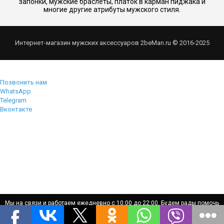
запонки, мужские браслеты, платок в карман пиджака и
многие другие атрибуты мужского стиля.
Интернет-магазин мужских аксессуаров 2beMan.ru © 2016-2025
Позвонить нам
WhatsApp
Telegram
Вконтакте
Мы на связи и работаем ежедневно с 10:00 до 22:00. Будем рады помочь
Мы на связи и работаем ежедневно с 10:00 до 22:00. Будем рады помочь
вам!
вам!