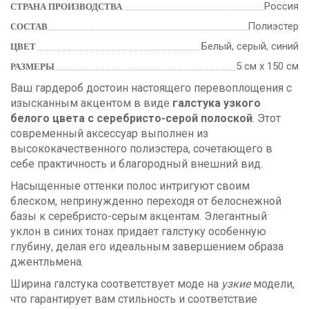
Россия
СТРАНА ПРОИЗВОДСТВА
Полиэстер
СОСТАВ
Белый, серый, синий
ЦВЕТ
5 см х 150 см
РАЗМЕРЫ
Ваш гардероб достоин настоящего перевоплощения с
изысканным акцентом в виде
галстука узкого
белого цвета с серебристо-серой полоской
. Этот
современный аксессуар выполнен из
высококачественного полиэстера, сочетающего в
себе практичность и благородный внешний вид.
Насыщенные оттенки полос интригуют своим
блеском, непринужденно переходя от белоснежной
базы к серебристо-серым акцентам. Элегантный
уклон в синих тонах придает галстуку особенную
глубину, делая его идеальным завершением образа
джентльмена.
Ширина галстука соответствует моде на
узкие
модели,
что гарантирует вам стильность и соответствие