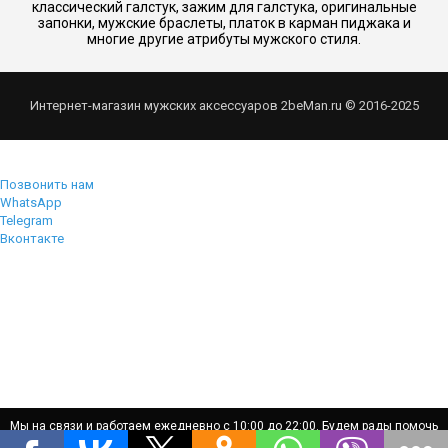
классический галстук, зажим для галстука, оригинальные
запонки, мужские браслеты, платок в карман пиджака и
многие другие атрибуты мужского стиля.
Интернет-магазин мужских аксессуаров 2beMan.ru © 2016-2025
Позвонить нам
WhatsApp
Telegram
Вконтакте
Мы на связи и работаем ежедневно с 10:00 до 22:00. Будем рады помочь
Мы на связи и работаем ежедневно с 10:00 до 22:00. Будем рады помочь
вам!
вам!