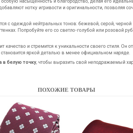
у особую насыщенность и благородство, делая его идеал
бавляют нотку игривости и оригинальности, позволяя сочет
я с одеждой нейтральных тонов: бежевой, серой, черной 
тенках. Попробуйте его со светло-голубой или розовой ру
ит качество и стремится к уникальности своего стиля. Он 
же становится яркой деталью в менее официальном наряде.
а в белую точку
, чтобы выразить свой неподражаемый хар
ПОХОЖИЕ ТОВАРЫ