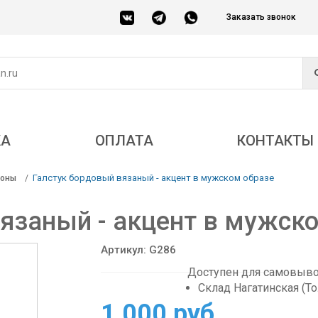
Заказать звонок
КА
ОПЛАТА
КОНТАКТЫ
Галстук бордовый вязаный - акцент в мужском образе
соны
язаный - акцент в мужск
Артикул: G286
Доступен для самовывоз
Склад Нагатинская (Т
1 000 руб