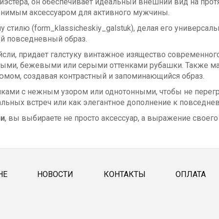
стера, он обеспечивает идеальный внешний вид на протяж
аменимым аксессуаром для активного мужчины.
у стилю (form_klassicheskiy_galstuk), делая его универса
ый повседневный образ.
йсли, придает галстуку винтажное изящество современного
быми, бежевыми или серыми оттенками рубашки. Также ма
юмом, создавая контрастный и запоминающийся образ.
ками с нежным узором или однотонными, чтобы не перегр
льных встреч или как элегантное дополнение к повседне
ли
, вы выбираете не просто аксессуар, а выражение своего 
НЕ
НОВОСТИ
КОНТАКТЫ
ОПЛАТА