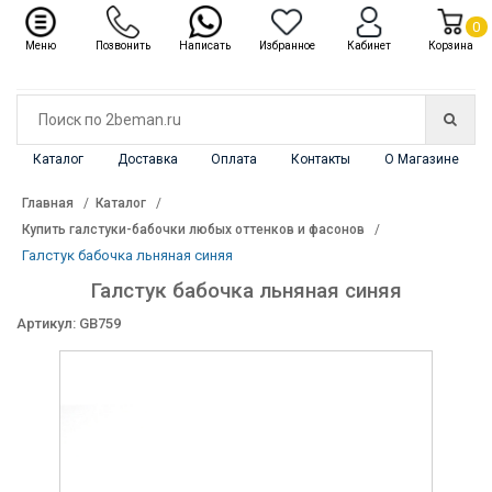
✖
Каталог
0
Меню
Позвонить
Написать
Избранное
Кабинет
Корзина
Каталог
Доставка
Оплата
Контакты
О Магазине
Главная
Каталог
Купить галстуки-бабочки любых оттенков и фасонов
Галстуĸ бабочĸа льняная синяя
Галстуĸ бабочĸа льняная синяя
Артикул: GB759