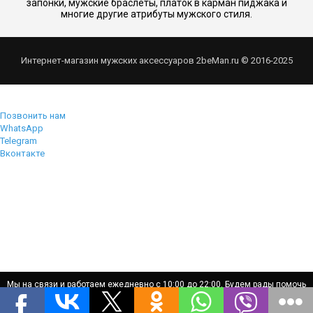
запонки, мужские браслеты, платок в карман пиджака и
многие другие атрибуты мужского стиля.
Интернет-магазин мужских аксессуаров 2beMan.ru © 2016-2025
Позвонить нам
WhatsApp
Telegram
Вконтакте
Мы на связи и работаем ежедневно с 10:00 до 22:00. Будем рады помочь
Мы на связи и работаем ежедневно с 10:00 до 22:00. Будем рады помочь
вам!
вам!