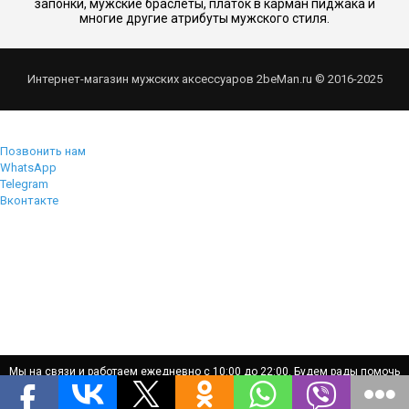
запонки, мужские браслеты, платок в карман пиджака и
многие другие атрибуты мужского стиля.
Интернет-магазин мужских аксессуаров 2beMan.ru © 2016-2025
Позвонить нам
WhatsApp
Telegram
Вконтакте
Мы на связи и работаем ежедневно с 10:00 до 22:00. Будем рады помочь
Мы на связи и работаем ежедневно с 10:00 до 22:00. Будем рады помочь
вам!
вам!