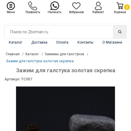
✖
Каталог
0
Меню
Позвонить
Написать
Избранное
Кабинет
Корзина
Каталог
Доставка
Оплата
Контакты
О Магазине
Главная
Каталог
Зажимы для галстуков
Зажим для галстука золотая скрепка
Зажим для галстука золотая скрепка
Артикул: TC057