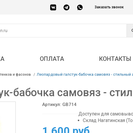
Заказать звонок
КА
ОПЛАТА
КОНТАКТЫ
Леопардовый галстук-бабочка самовяз - стильный 
тенков и фасонов
к-бабочка самовяз - сти
Артикул: GB714
Доступен для самовывоз
Склад Нагатинская (Т
1 600 руб