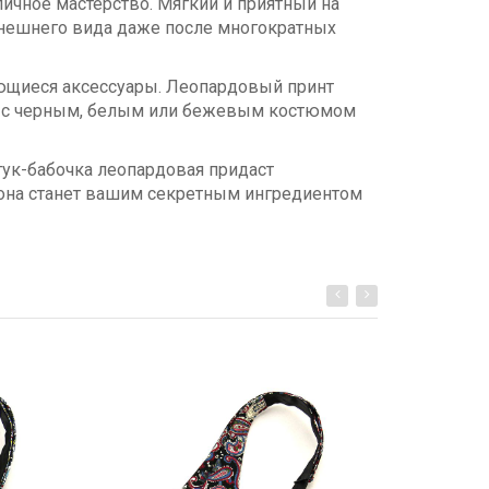
чное мастерство. Мягкий и приятный на
 внешнего вида даже после многократных
ающиеся аксессуары. Леопардовый принт
ию с черным, белым или бежевым костюмом
тук-бабочка леопардовая придаст
- она станет вашим секретным ингредиентом