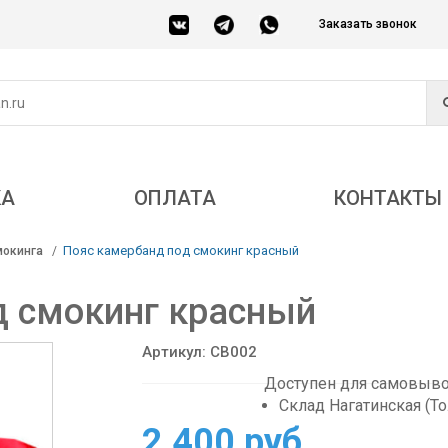
Заказать звонок
КА
ОПЛАТА
КОНТАКТЫ
Пояс камербанд под смокинг красный
мокинга
д смокинг красный
Артикул: CB002
Доступен для самовывоз
Склад Нагатинская (Т
2 400 руб