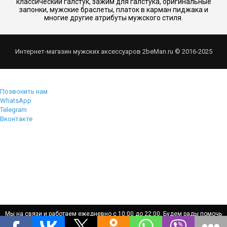
классический галстук, зажим для галстука, оригинальные
запонки, мужские браслеты, платок в карман пиджака и
многие другие атрибуты мужского стиля.
Интернет-магазин мужских аксессуаров 2beMan.ru © 2016-2025
Позвонить нам
WhatsApp
Telegram
Вконтакте
Мы на связи и работаем ежедневно с 10:00 до 22:00. Будем рады помочь
Мы на связи и работаем ежедневно с 10:00 до 22:00. Будем рады помочь
вам!
вам!