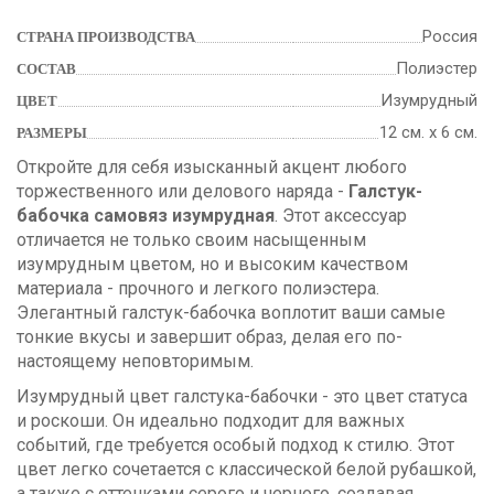
Россия
СТРАНА ПРОИЗВОДСТВА
Полиэстер
СОСТАВ
Изумрудный
ЦВЕТ
12 см. х 6 см.
РАЗМЕРЫ
Откройте для себя изысканный акцент любого
торжественного или делового наряда -
Галстук-
бабочка самовяз изумрудная
. Этот аксессуар
отличается не только своим насыщенным
изумрудным цветом, но и высоким качеством
материала - прочного и легкого полиэстера.
Элегантный галстук-бабочка воплотит ваши самые
тонкие вкусы и завершит образ, делая его по-
настоящему неповторимым.
Изумрудный цвет галстука-бабочки - это цвет статуса
и роскоши. Он идеально подходит для важных
событий, где требуется особый подход к стилю. Этот
цвет легко сочетается с классической белой рубашкой,
а также с оттенками серого и черного, создавая