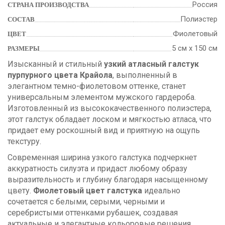
Россия
СТРАНА ПРОИЗВОДСТВА
Полиэстер
СОСТАВ
Фиолетовый
ЦВЕТ
5 см х 150 см
РАЗМЕРЫ
Изысканный и стильный
узкий атласный галстук
пурпурного цвета Крайола
, выполненный в
элегантном темно-фиолетовом оттенке, станет
универсальным элементом мужского гардероба.
Изготовленный из высококачественного полиэстера,
этот галстук обладает лоском и мягкостью атласа, что
придает ему роскошный вид и приятную на ощупь
текстуру.
Современная ширина узкого галстука подчеркнет
аккуратность силуэта и придаст любому образу
выразительность и глубину благодаря насыщенному
цвету.
Фиолетовый цвет галстука
идеально
сочетается с белыми, серыми, черными и
серебристыми оттенками рубашек, создавая
актуальные и элегантные кольоровые решения.