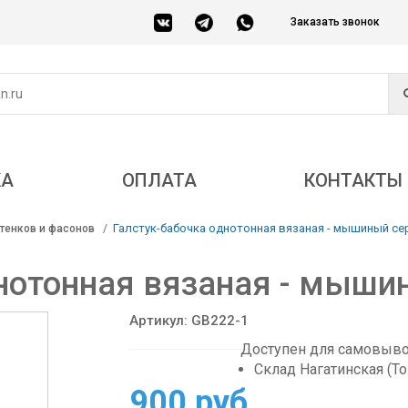
Заказать звонок
КА
ОПЛАТА
КОНТАКТЫ
Галстук-бабочка однотонная вязаная - мышиный с
тенков и фасонов
днотонная вязаная - мыши
Артикул: GB222-1
Доступен для самовывоз
Склад Нагатинская (Т
900 руб