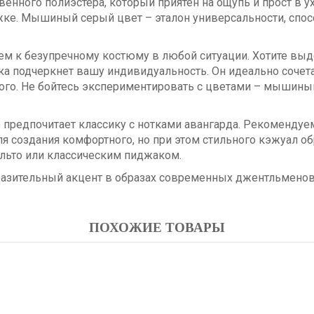
енного полиэстера, который приятен на ощупь и прост в ух
южке. Мышиный серый цвет – эталон универсальности, спос
ем к безупречному костюму в любой ситуации. Хотите выд
чка подчеркнет вашу индивидуальность. Он идеально соче
рного. Не бойтесь экспериментировать с цветами – мыши
о предпочитает классику с нотками авангарда. Рекомендуе
 создания комфортного, но при этом стильного кэжуал о
льто или классическим пиджаком.
разительный акцент в образах современных джентльменов
ПОХОЖИЕ ТОВАРЫ