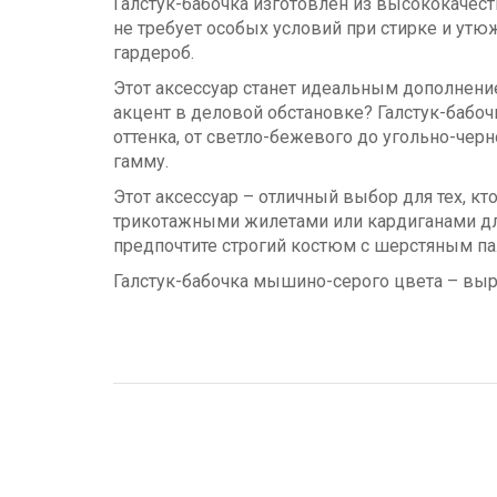
Галстук-бабочка изготовлен из высококачеств
не требует особых условий при стирке и ут
гардероб.
Этот аксессуар станет идеальным дополнени
акцент в деловой обстановке? Галстук-бабо
оттенка, от светло-бежевого до угольно-че
гамму.
Этот аксессуар – отличный выбор для тех, кт
трикотажными жилетами или кардиганами для
предпочтите строгий костюм с шерстяным па
Галстук-бабочка мышино-серого цвета – вы