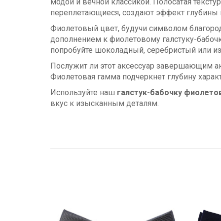
модой и вечной классикой. Полосатая текстур
переплетающиеся, создают эффект глубины и
Фиолетовый цвет, будучи символом благород
дополнением к фиолетовому галстуку-бабочк
попробуйте шоколадный, серебристый или и
Послужит ли этот аксессуар завершающим ак
Фиолетовая гамма подчеркнет глубину харак
Используйте наш
галстук-бабочку фиолетов
вкус к изысканным деталям.