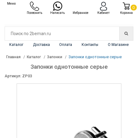
✖
Меню
Каталог
0
Позвонить
Написать
Избранное
Кабинет
Корзина
Каталог
Доставка
Оплата
Контакты
О Магазине
Запонки однотонные серые
Главная
Каталог
Запонки
Запонки однотонные серые
Артикул: ZP03