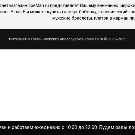
рнет-магазин 2beMan.ru представляет Вашему вниманию широк
ины. У нас Вы можете купить галстук бабочку, классический гал
мужские браслеты, платок в карман пи
Интернет-магазин мужских аксессуаров 2beMan.ru © 2016-2025
зи и работаем ежедневно с 10:00 до 22:00. Будем рады п
зи и работаем ежедневно с 10:00 до 22:00. Будем рады п