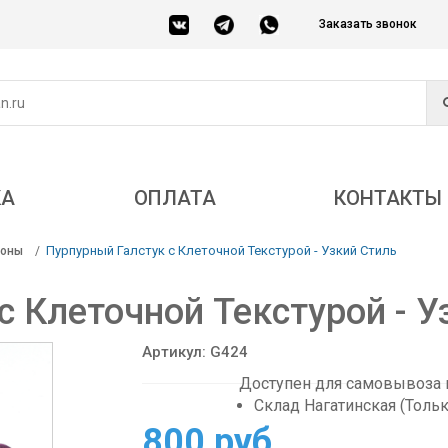
Заказать звонок
КА
ОПЛАТА
КОНТАКТЫ
Пурпурный Галстук с Клеточной Текстурой - Узкий Стиль
соны
с Клеточной Текстурой - У
Артикул: G424
Доступен для самовывоза в
Склад Нагатинская (Толь
800 руб