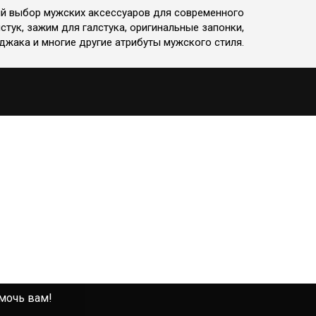
ий выбор мужских аксессуаров для современного
стук, зажим для галстука, оригинальные запонки,
джака и многие другие атрибуты мужского стиля.
омочь вам!
омочь вам!